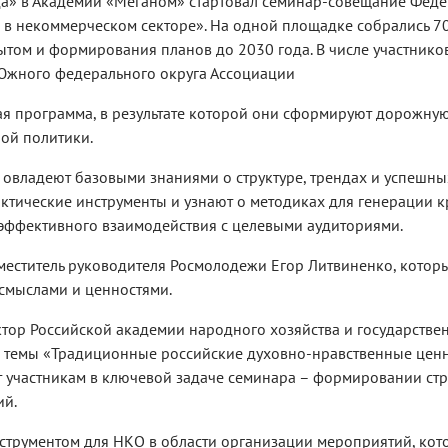
да» в Академии «Меганом» стартовал семинар-совещание Феде
в некоммерческом секторе». На одной площадке собрались 7
том и формирования планов до 2030 года. В числе участнико
Южного федерального округа Ассоциации
я программа, в результате которой они сформируют дорожную 
ой политики.
 овладеют базовыми знаниями о структуре, трендах и успешны
актические инструменты и узнают о методиках для генерации 
 эффективного взаимодействия с целевыми аудиториями.
еститель руководителя Росмолодежи Егор Литвиненко, которы
 смыслами и ценностями.
ктор Российской академии народного хозяйства и государств
а темы «Традиционные российские духовно-нравственные цен
 участникам в ключевой задаче семинара – формировании стр
ий.
струментом для НКО в области организации мероприятий, кот