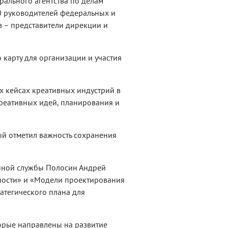
рального агентства по делам
0 руководителей федеральных и
в – представители дирекции и
карту для организации и участия
х кейсах креативных индустрий в
креативных идей, планирования и
й отметил важность сохранения
енной службы Полосин Андрей
ности» и «Модели проектирования
атегического плана для
орые направлены на развитие