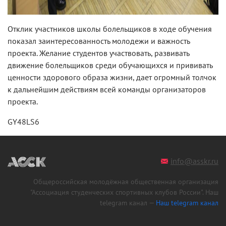
Отклик участников школы болельщиков в ходе обучения
показал заинтересованность молодежи и важность
проекта. Желание студентов участвовать, развивать
движение болельщиков среди обучающихся и прививать
ценности здорового образа жизни, дает огромный толчок
к дальнейшим действиям всей команды организаторов
проекта.
GY48LS6
info@asskr.ru
Общероссийская молодёжная общественная организация
"Ассоциация студенческих спортивных клубов России". Наш
telegram канал —
Наш telegram канал